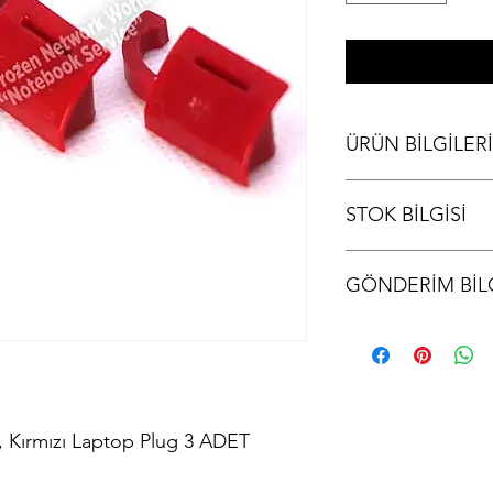
ÜRÜN BİLGİLERİ
Laptop USB & HDMI K
STOK BİLGİSİ
Stok bilgisi için lütfen
GÖNDERİM BİLG
Ürünler aynı gün kargo
kodu iletilir.
Kırmızı Laptop Plug 3 ADET