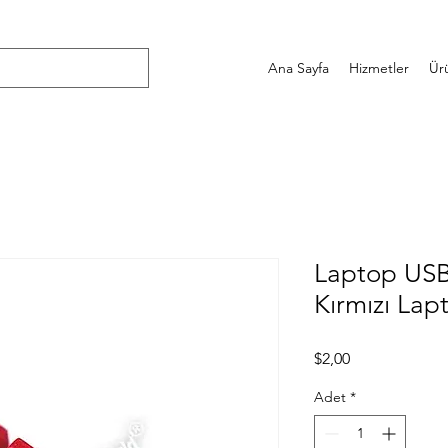
Ana Sayfa
Hizmetler
Ür
Laptop US
Kırmızı La
Fiyat
$2,00
Adet
*