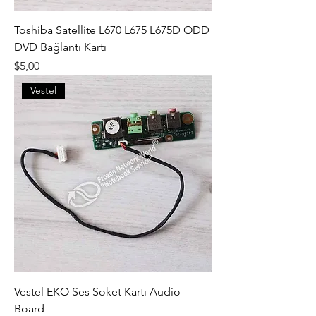
Toshiba Satellite L670 L675 L675D ODD
DVD Bağlantı Kartı
Fiyat
$5,00
Vestel
Vestel EKO Ses Soket Kartı Audio
Board