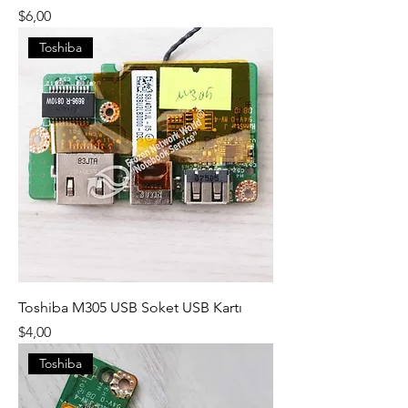
Fiyat
$6,00
Toshiba
Toshiba M305 USB Soket USB Kartı
Fiyat
$4,00
Toshiba