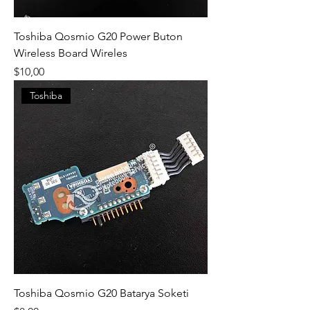
Toshiba Qosmio G20 Power Buton
Wireless Board Wireles
Fiyat
$10,00
Toshiba
Toshiba Qosmio G20 Batarya Soketi