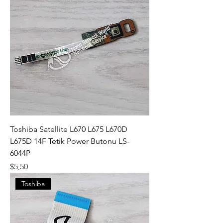
Toshiba Satellite L670 L675 L670D
L675D 14F Tetik Power Butonu LS-
6044P
Fiyat
$5,50
Toshiba