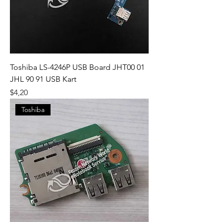
Toshiba LS-4246P USB Board JHT00 01
JHL 90 91 USB Kart
Fiyat
$4,20
Toshiba