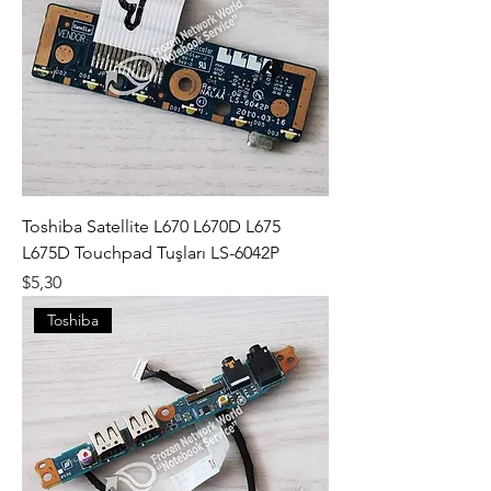
Toshiba Satellite L670 L670D L675
L675D Touchpad Tuşları LS-6042P
Fiyat
$5,30
Toshiba