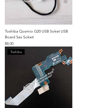
Toshiba Qosmio G20 USB Soket USB
Board Ses Soketi
Fiyat
$8,00
Toshiba