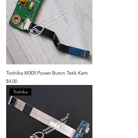
Toshiba M305 Power Buton Tetik Kartı
Fiyat
$4,00
Toshiba