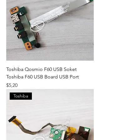
Toshiba Qosmio F60 USB Soket
Toshiba F60 USB Board USB Port
Fiyat
$5,20
Toshiba