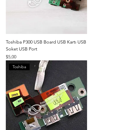
Toshiba P300 USB Board USB Kartı USB
Soket USB Port
Fiyat
$5,00
Toshiba