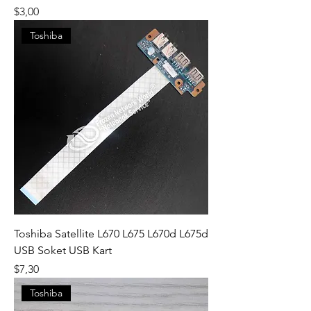
Fiyat
$3,00
Toshiba
Toshiba Satellite L670 L675 L670d L675d
USB Soket USB Kart
Fiyat
$7,30
Toshiba