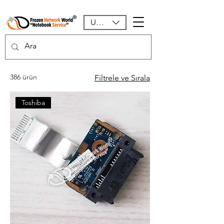
USD ($)
386 ürün
Filtrele ve Sırala
Toshiba