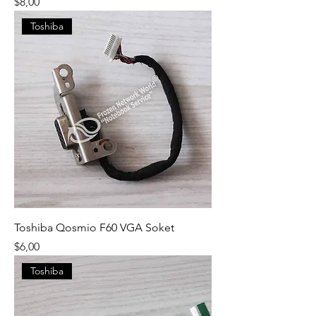
Fiyat
$8,00
Toshiba
Toshiba Qosmio F60 VGA Soket
Fiyat
$6,00
Toshiba