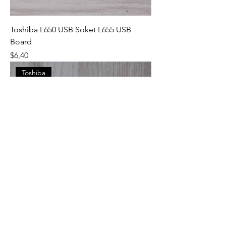
Toshiba L650 USB Soket L655 USB
Board
Fiyat
$6,40
Toshiba
Toshiba L650 Power Buton L655 Tetik