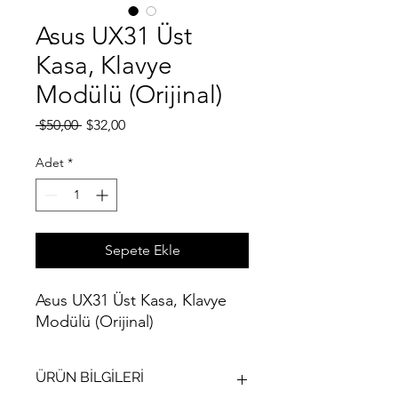
Asus UX31 Üst
Kasa, Klavye
Modülü (Orijinal)
Normal
İndirimli
 $50,00 
$32,00
Fiyat
Fiyat
Adet
*
Sepete Ekle
Asus UX31 Üst Kasa, Klavye
Modülü (Orijinal)
ÜRÜN BİLGİLERİ