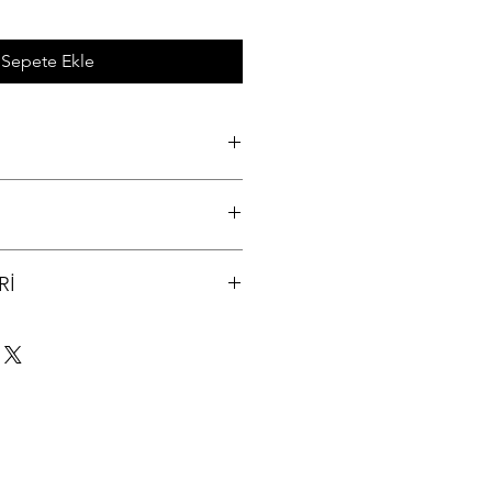
Sepete Ekle
 19V - 2.37A FST45W Adaptör
 arayıp bilgi alınız (312) 321 34 33
Rİ
lanır ve tarafınıza kargo takip