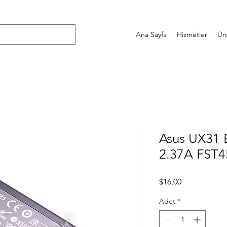
Ana Sayfa
Hizmetler
Ür
Asus UX31 
2.37A FST
Fiyat
$16,00
Adet
*