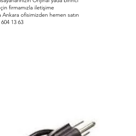
ayarlarınızın Orijinal yada birinci
için firmamızla iletişime
ya Ankara ofisimizden hemen satın
 604 13 63