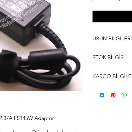
ÜRÜN BİLGİLERİ
Asus UX31 E Adaptör
STOK BİLGİSİ
Stok bilgisi için lütfen
KARGO BİLGİLE
Ürünler aynı gün kargo
kodu iletilir.
 2.37A FST45W Adaptör