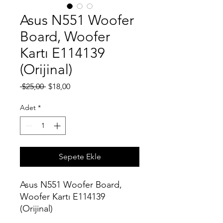
Asus N551 Woofer
Board, Woofer
Kartı E114139
(Orijinal)
Normal
İndirimli
 $25,00 
$18,00
Fiyat
Fiyat
Adet
*
Sepete Ekle
Asus N551 Woofer Board,
Woofer Kartı E114139
(Orijinal)