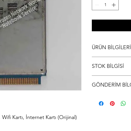
ÜRÜN BİLGİLERİ
Toshiba A350 Wireless 
STOK BİLGİSİ
(Orijinal)
Stok bilgisi için lütfen
GÖNDERİM BİLG
Ürünler aynı gün kargo
kodu iletilir.
ifi Kartı, İnternet Kartı (Orijinal)