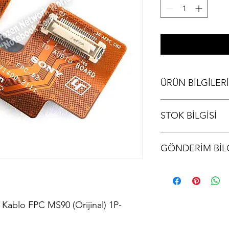
ÜRÜN BİLGİLERİ
Sony PCG 381M Audio
STOK BİLGİSİ
1P-1071400-2111
Stok bilgisi için lütfen
GÖNDERİM BİLG
Ürünler aynı gün kargo
kodu iletilir.
ablo FPC MS90 (Orijinal) 1P-