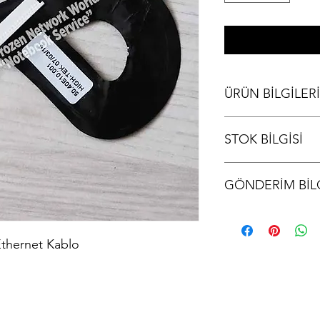
ÜRÜN BİLGİLERİ
HP DV4000 Modem Ka
STOK BİLGİSİ
Stok bilgisi için lütfen
GÖNDERİM BİLG
Ürünler aynı gün kargo
kodu iletilir.
thernet Kablo