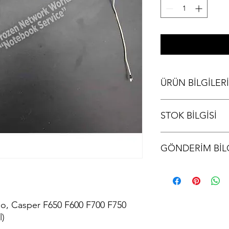
ÜRÜN BİLGİLERİ
Casper F15 Ekran Dat
STOK BİLGİSİ
F750 F850 F800 Data F
Stok bilgisi için lütfen
GÖNDERİM BİLG
Ürünler aynı gün kargo
kodu iletilir.
lo, Casper F650 F600 F700 F750
l)