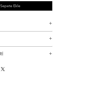
Sepete Ekle
(Orijinal)
 arayıp bilgi alınız (312) 321 34 33
Rİ
lanır ve tarafınıza kargo takip