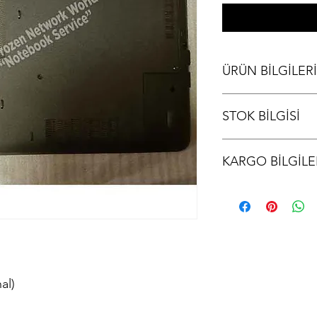
ÜRÜN BİLGİLERİ
Casper C700 Alt Kasa 
STOK BİLGİSİ
Stok bilgisi için lütfen
KARGO BİLGİLE
Ürünler aynı gün kargo
kodu iletilir.
al)