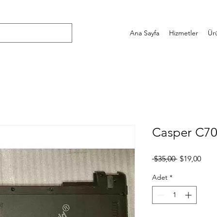
Ana Sayfa
Hizmetler
Ür
Casper C700
Normal
İndir
 $35,00 
$19,00
Fiyat
Fiyat
Adet
*