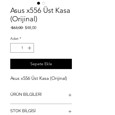
Asus x556 Üst Kasa
(Orijinal)
Normal
İndirimli
 $63,00 
$48,00
Fiyat
Fiyat
Adet
*
Sepete Ekle
Asus x556 Üst Kasa (Orijinal)
ÜRÜN BİLGİLERİ
Asus x556 Üst Kasa (Orijinal)
STOK BİLGİSİ