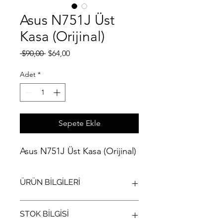
Asus N751J Üst
Kasa (Orijinal)
Normal
İndirimli
 $90,00 
$64,00
Fiyat
Fiyat
Adet
*
Sepete Ekle
Asus N751J Üst Kasa (Orijinal)
ÜRÜN BİLGİLERİ
Asus N751J Üst Kasa (Orijinal)
STOK BİLGİSİ