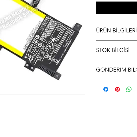
ÜRÜN BİLGİLERİ
ASUS K555UB Batary
STOK BİLGİSİ
Stok bilgisi için lütfen
GÖNDERİM BİLG
Ürünler aynı gün kargo
kodu iletilir.