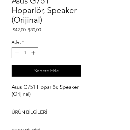
Asus G751
Hoparlör, Speaker
(Orijinal)
Normal
İndirimli
 $42,00 
$30,00
Fiyat
Fiyat
Adet
*
Sepete Ekle
Asus G751 Hoparlör, Speaker
(Orijinal)
ÜRÜN BİLGİLERİ
Asus G751 Hoparlör, Speaker (Orijinal)