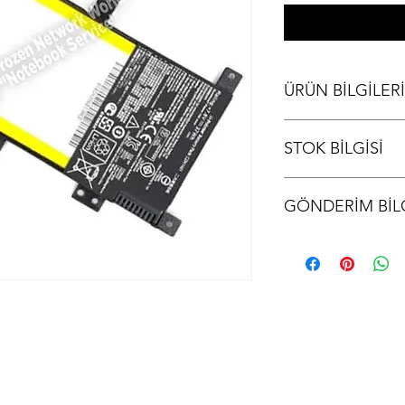
ÜRÜN BİLGİLERİ
ASUS F555L Batarya
STOK BİLGİSİ
Stok bilgisi için lütfen
GÖNDERİM BİLG
Ürünler aynı gün kargo
kodu iletilir.