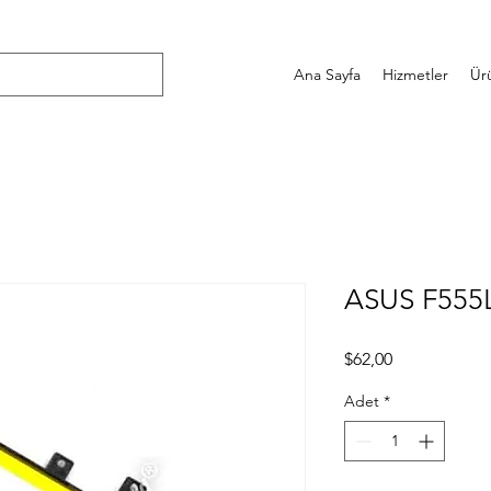
Ana Sayfa
Hizmetler
Ür
ASUS F555L
Fiyat
$62,00
Adet
*