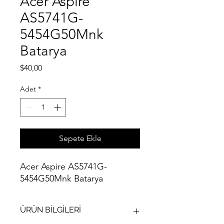
Acer Aspire
AS5741G-
5454G50Mnk
Batarya
Fiyat
$40,00
Adet
*
Sepete Ekle
Acer Aspire AS5741G-
5454G50Mnk Batarya
ÜRÜN BİLGİLERİ