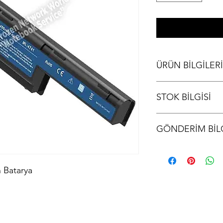
ÜRÜN BİLGİLERİ
Acer Aspire 5741-33
STOK BİLGİSİ
Stok bilgisi için lütfen
GÖNDERİM BİLG
Ürünler aynı gün kargo
kodu iletilir.
 Batarya