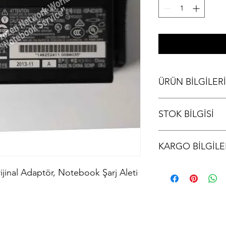
ÜRÜN BİLGİLERİ
Sony Vaio VGP-AC19V7
STOK BİLGİSİ
Aleti
Stok bilgisi için lütfen
KARGO BİLGİLE
Ürünler aynı gün kargo
inal Adaptör, Notebook Şarj Aleti
kodu iletilir.