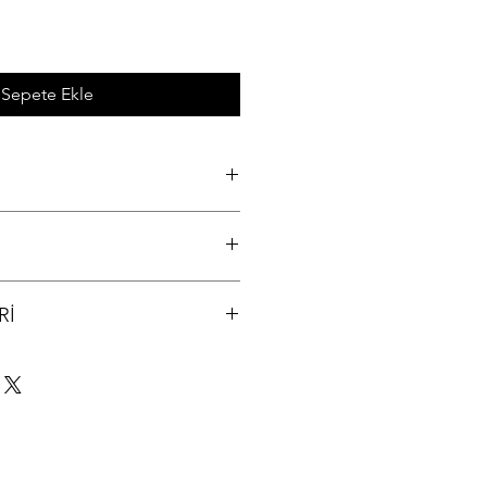
Sepete Ekle
6 Orijinal Adaptör, Notebook Şarj
 arayıp bilgi alınız (312) 321 34 33
Rİ
lanır ve tarafınıza kargo takip