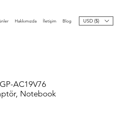
USD ($)
ünler
Hakkımızda
İletişim
Blog
 VGP-AC19V76
aptör, Notebook