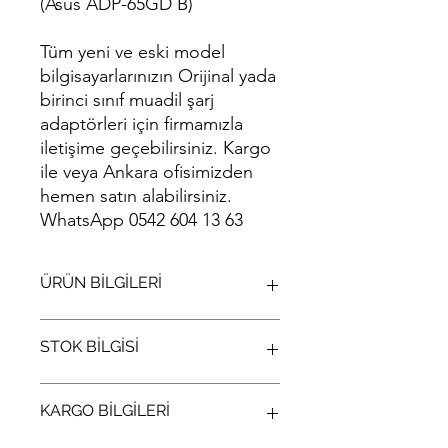
(Asus ADP-65GD B)
Tüm yeni ve eski model
bilgisayarlarınızın Orijinal yada
birinci sınıf muadil şarj
adaptörleri için firmamızla
iletişime geçebilirsiniz. Kargo
ile veya Ankara ofisimizden
hemen satın alabilirsiniz.
WhatsApp 0542 604 13 63
ÜRÜN BİLGİLERİ
Orjinal Asus Vivobook S530UA
STOK BİLGİSİ
Adaptör Şarj Aleti 19V 3.42A (Asus
ADP-65GD B)
Stok bilgisi için lütfen arayıp bilgi alınız
KARGO BİLGİLERİ
(312) 321 34 33