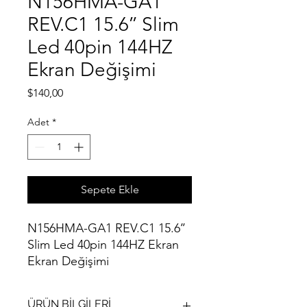
N156HMA-GA1
REV.C1 15.6’’ Slim
Led 40pin 144HZ
Ekran Değişimi
Fiyat
$140,00
Adet
*
Sepete Ekle
N156HMA-GA1 REV.C1 15.6’’
Slim Led 40pin 144HZ Ekran
Ekran Değişimi
ÜRÜN BİLGİLERİ