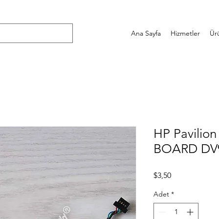
Ana Sayfa
Hizmetler
Ür
HP Pavilio
BOARD DV9
Fiyat
$3,50
Adet
*