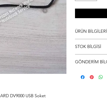
ÜRÜN BİLGİLERİ
HP Pavilion DV9500
STOK BİLGİSİ
Stok bilgisi için lütfen
GÖNDERİM BİLG
Ürünler aynı gün kargo
kodu iletilir.
OARD DV9000 USB Soket