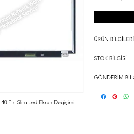
ÜRÜN BİLGİLERİ
Grundig GNB 1588 B1 
STOK BİLGİSİ
Değişimi
Stok bilgisi için lütfen
GÖNDERİM BİLG
Ürünler aynı gün kargo
kodu iletilir.
 40 Pin Slim Led Ekran Değişimi