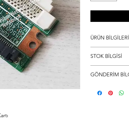
ÜRÜN BİLGİLERİ
Fujitsu A1650G Konne
STOK BİLGİSİ
Stok bilgisi için lütfen
GÖNDERİM BİLG
Ürünler aynı gün kargo
kodu iletilir.
artı