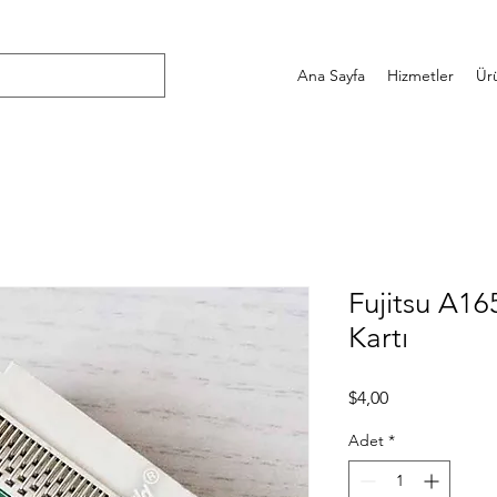
Ana Sayfa
Hizmetler
Ür
Fujitsu A1
Kartı
Fiyat
$4,00
Adet
*