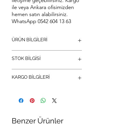
iletişime geçebilirsiniz. Kargo
ile veya Ankara ofisimizden
hemen satın alabilirsiniz.
WhatsApp 0542 604 13 63
ÜRÜN BİLGİLERİ
Asus T100 Hızlı Şarj Adaptörü
STOK BİLGİSİ
Stok bilgisi için lütfen arayıp bilgi alınız
KARGO BİLGİLERİ
(312) 321 34 33
Ürünler aynı gün kargolanır ve
tarafınıza kargo takip kodu iletilir.
Benzer Ürünler