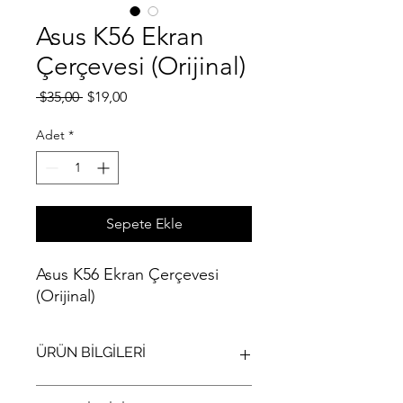
Asus K56 Ekran
Çerçevesi (Orijinal)
Normal
İndirimli
 $35,00 
$19,00
Fiyat
Fiyat
Adet
*
Sepete Ekle
Asus K56 Ekran Çerçevesi
(Orijinal)
ÜRÜN BİLGİLERİ
Asus K56 Ekran Çerçevesi (Orijinal)