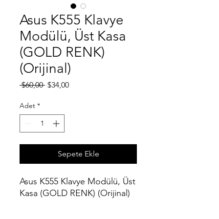
Asus K555 Klavye
Modülü, Üst Kasa
(GOLD RENK)
(Orijinal)
Normal
İndirimli
 $60,00 
$34,00
Fiyat
Fiyat
Adet
*
Sepete Ekle
Asus K555 Klavye Modülü, Üst
Kasa (GOLD RENK) (Orijinal)