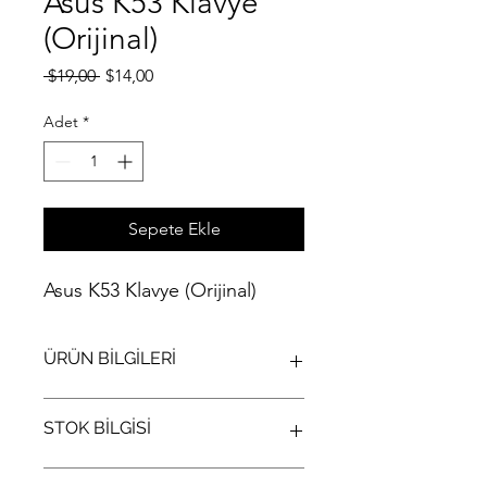
Asus K53 Klavye
(Orijinal)
Normal
İndirimli
 $19,00 
$14,00
Fiyat
Fiyat
Adet
*
Sepete Ekle
Asus K53 Klavye (Orijinal)
ÜRÜN BİLGİLERİ
Asus K53 Klavye (Orijinal)
STOK BİLGİSİ
Stok bilgisi için lütfen arayıp bilgi alınız