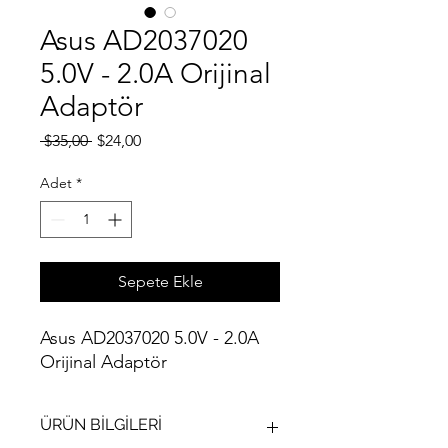
Asus AD2037020
5.0V - 2.0A Orijinal
Adaptör
Normal
İndirimli
 $35,00 
$24,00
Fiyat
Fiyat
Adet
*
Sepete Ekle
Asus AD2037020 5.0V - 2.0A
Orijinal Adaptör
ÜRÜN BİLGİLERİ