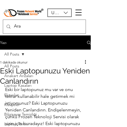
USD ($)
Yazı
All Posts
1 dakikada okunur
All Posts
Eski Laptopunuzu Yeniden
Anakart Arızaları
Canlandırın
Laptop Kasaları
Eski bir laptopunuz mu var ve onu 
Ekranlar
tekrar kullanabilir hale getirmek mi 
istiyorsunuz? Eski Laptopunuzu 
Klavyeler
Yeniden Canlandırın. Endişelenmeyin, 
Bilgisayar Temizliği
çünkü Frozen Teknoloji Servisi olarak 
sizin için buradayız! Eski laptopunuzu 
Laptop Tamiri