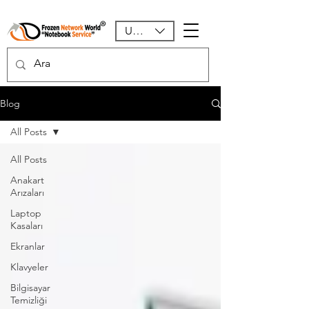
USD ($)
Blog
All Posts
All Posts
Anakart
Arızaları
Laptop
Kasaları
Ekranlar
Klavyeler
Bilgisayar
Temizliği