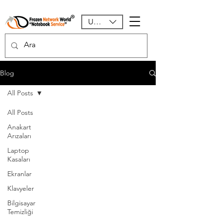
USD ($)
Blog
All Posts
All Posts
Anakart
Arızaları
Laptop
Kasaları
Ekranlar
Klavyeler
Bilgisayar
Temizliği