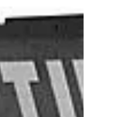
BFJ0A-B, üstün performansı, şık tasarımı ve
geniş...