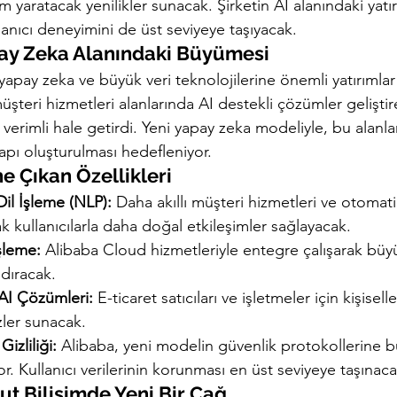
m yaratacak yenilikler sunacak. Şirketin AI alanındaki yatır
lanıcı deneyimini de üst seviyeye taşıyacak.
pay Zeka Alanındaki Büyümesi
yapay zeka ve büyük veri teknolojilerine önemli yatırımlar 
 müşteri hizmetleri alanlarında AI destekli çözümler geliştir
verimli hale getirdi. Yeni yapay zeka modeliyle, bu alanl
tyapı oluşturulması hedefleniyor.
e Çıkan Özellikleri
il İşleme (NLP):
 Daha akıllı müşteri hizmetleri ve otomati
k kullanıcılarla daha doğal etkileşimler sağlayacak.
İşleme:
 Alibaba Cloud hizmetleriyle entegre çalışarak büyü
ndıracak.
r AI Çözümleri:
 E-ticaret satıcıları ve işletmeler için kişiselle
zler sunacak.
izliliği:
 Alibaba, yeni modelin güvenlik protokollerine
yor. Kullanıcı verilerinin korunması en üst seviyeye taşınaca
ut Bilişimde Yeni Bir Çağ