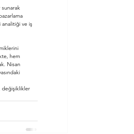
r sunarak 
 pazarlama 
analitiği ve iş 
iklerini 
ikte, hem 
ak. Nisan 
yasındaki 
eğişiklikler 