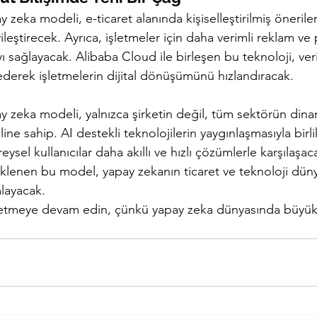
 zeka modeli, e-ticaret alanında kişiselleştirilmiş önerile
ileştirecek. Ayrıca, işletmeler için daha verimli reklam ve
yı sağlayacak. Alibaba Cloud ile birleşen bu teknoloji, veri 
ederek işletmelerin dijital dönüşümünü hızlandıracak.
y zeka modeli, yalnızca şirketin değil, tüm sektörün dinam
ine sahip. AI destekli teknolojilerin yaygınlaşmasıyla birl
ysel kullanıcılar daha akıllı ve hızlı çözümlerle karşılaşac
eklenen bu model, yapay zekanın ticaret ve teknoloji dün
layacak.
 etmeye devam edin, çünkü yapay zeka dünyasında büyük d