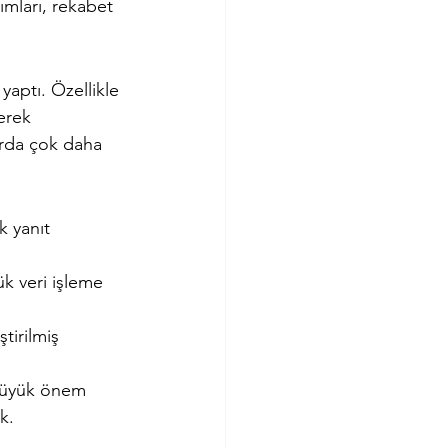
ımları, rekabet 
yaptı. Özellikle 
erek 
arda çok daha 
k yanıt 
k veri işleme 
ştirilmiş 
 büyük önem 
k.