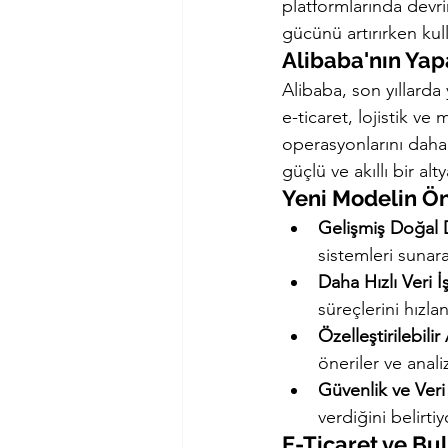
platformlarında devri
gücünü artırırken kul
Alibaba'nın Ya
Alibaba, son yıllarda 
e-ticaret, lojistik ve
operasyonlarını daha 
güçlü ve akıllı bir al
Yeni Modelin Ön
Gelişmiş Doğal D
sistemleri sunara
Daha Hızlı Veri 
süreçlerini hızla
Özelleştirilebili
öneriler ve anali
Güvenlik ve Veri G
verdiğini belirti
E-Ticaret ve Bul